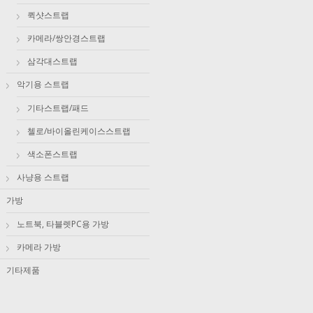
퀵샷스트랩
카메라/쌍안경스트랩
삼각대스트랩
악기용 스트랩
기타스트랩/패드
첼로/바이올린케이스스트랩
색소폰스트랩
사냥용 스트랩
가방
노트북, 타블렛PC용 가방
카메라 가방
기타제품