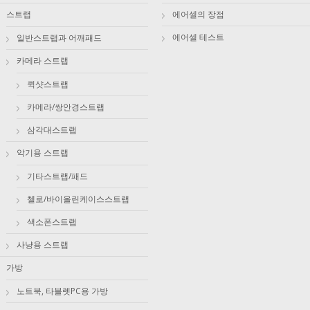
스트랩
에어셀의 장점
에어셀 테스트
일반스트랩과 어깨패드
카메라 스트랩
퀵샷스트랩
카메라/쌍안경스트랩
삼각대스트랩
악기용 스트랩
기타스트랩/패드
첼로/바이올린케이스스트랩
색소폰스트랩
사냥용 스트랩
가방
노트북, 타블렛PC용 가방