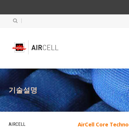
기술설명
AirCell Core Techn
AIRCELL